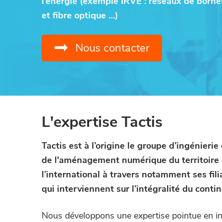
l’énergie (exemple IRVE : réseaux de bornes
e
g
n
d
et fibre optique …)
a
u
e
t
t
p
o
Nous contacter
i
r
u
s
o
i
n
n
p
c
r
i
L'expertise Tactis
i
p
n
a
Tactis est à l’origine le groupe d’ingénieri
c
l
de l'aménagement numérique du territoire 
i
l’international à travers notamment ses fil
p
qui interviennent sur l’intégralité du contin
a
l
Nous développons une expertise pointue en i