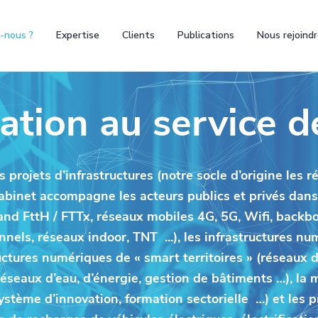
-nous ?
Expertise
Clients
Publications
Nous rejoind
ation au service d
projets d’infrastructures (notre socle d’origine les 
 cabinet accompagne les acteurs publics et privés dans
d FttH / FTTx, réseaux mobiles 4G, 5G, Wifi, backbo
nnels, réseaux indoor, TNT ...), les infrastructures 
ructures numériques de « smart territoires » (réseaux 
 réseaux d’eau, d’énergie, gestion de bâtiments …), l
stème d’innovation, formation sectorielle …) et les p