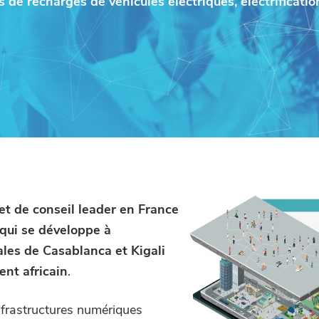
 de recharges de véhicules électriques, électrificat
e et de conseil leader en France
qui se développe à
iales de Casablanca et Kigali
ent africain
.
nfrastructures numériques