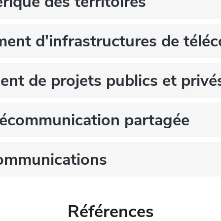
ique des territoires
ement d'infrastructures de tél
nt de projets publics et privé
élécommunication partagée
communications
Références