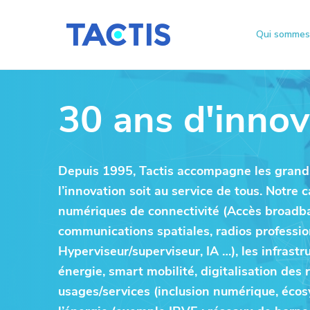
Qui sommes
T
L
P
P
a
'
c
a
a
i
t
n
s
s
i
30 ans d'innov
n
s
s
s
o
v
e
e
a
r
r
t
Depuis 1995, Tactis accompagne les grands 
i
à
a
o
l’innovation soit au service de tous. Notre
n
l
u
numériques de connectivité (Accès broadban
a
a
c
u
communications spatiales, radios professio
s
n
o
Hyperviseur/superviseur, IA …), les infrast
e
a
n
r
énergie, smart mobilité, digitalisation des
v
v
t
i
usages/services (inclusion numérique, écosy
i
e
c