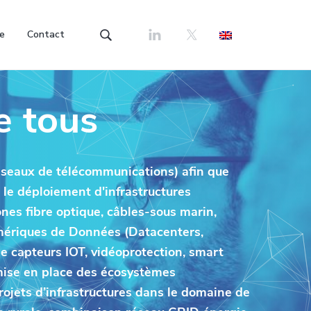
re
Contact
R
e
c
h
e tous
e
r
c
h
e
réseaux de télécommunications) afin que
r
 le déploiement d'infrastructures
d
a
nes fibre optique, câbles-sous marin,
n
numériques de Données (Datacenters,
s
de capteurs IOT, vidéoprotection, smart
c
e
a mise en place des écosystèmes
s
rojets d’infrastructures dans le domaine de
i